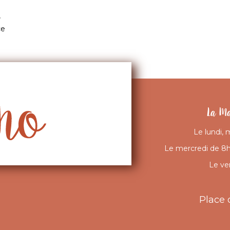
e
ce
La Ma
Le lundi, 
Le mercredi de 8h 
Le ve
Place 