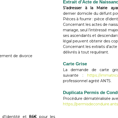
Extrait d’Acte de Naissanc
nt Esteve
S’adresser à la Mairie ayan
dernier domicile du défunt pou
Pièces à fournir : pièce d’ident
Concernant les actes de nais
mariage, seul l’intéressé majeu
ses ascendants et descendan
légal peuvent obtenir des co
Concernant les extraits d’acte 
délivrés à tout requérant.
ugement de divorce
Carte Grise
La demande de carte grise
suivante :
https://immatricu
professionnel agréé ANTS.
Duplicata Permis de Cond
Procédure dématérialisée avec 
https://permisdeconduire.ant
 d'Identité et
86€
pour les