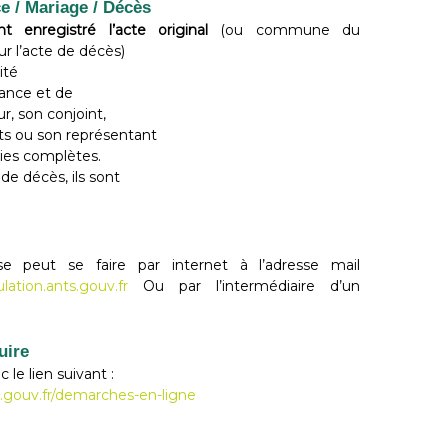
e / Mariage / Décès
t enregistré l’acte original
(ou commune du
r l’acte de décès)
ité
sance et de
r, son conjoint,
ts ou son représentant
pies complètes.
de décès, ils sont
 peut se faire par internet à l’adresse mail
lation.ants.gouv.fr
Ou par l’intermédiaire d’un
uire
le lien suivant :
s.gouv.fr/demarches-en-ligne