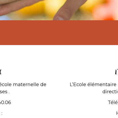
E
L
école maternelle de
L’Ecole élémentaire
es .
direc
40.06
Télé
 :