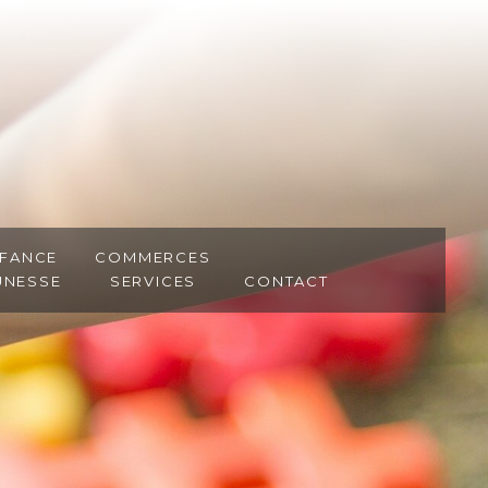
fance
Commerces
unesse
Services
Contact