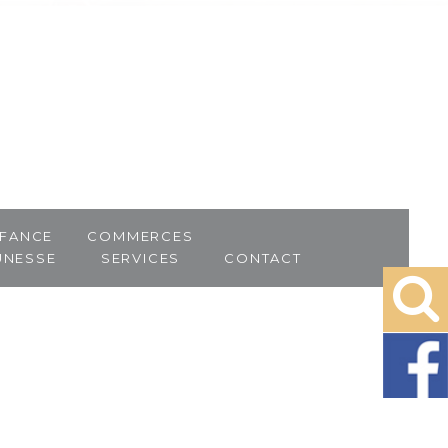
fance
Commerces
unesse
Services
Contact