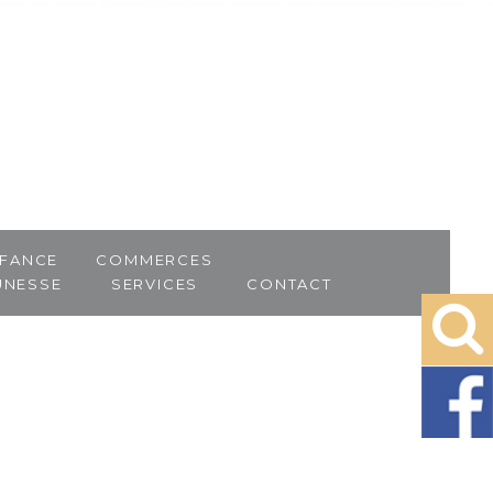
fance
Commerces
unesse
Services
Contact